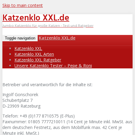
Skip to main content
Katzenklo XXL.de
Jumbo Katzenklo für große Katzen - Test und Ratgeber
Katzenklo XXL.de
Toggle navigation
Katzenklo XXL
Katzenklo XXL Arten
Katzenklo XXL Ratgeber
Unsere Katzenklo Tester – Pepe & Roni
Betreiber und verantwortlich für die Inhalte ist:
Ingolf Gonschorek
Schubertplatz 7
D-23909 Ratzeburg
Telefon: +49 (0)177 8710575 (E-Plus)
Faxnummer: 01805 7777210011 (14 Cent je Minute inkl. MwSt. aus
dem deutschen Festnetz, aus dem Mobilfunk max. 42 Cent je
Minute inkl. MwSt.)